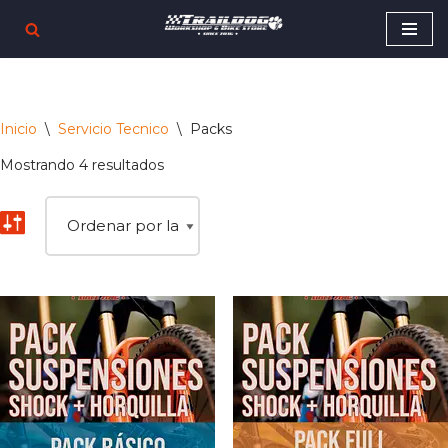
Saltar
al
contenido
Inicio
\
Servicio Tecnico
\
Packs
Mostrando 4 resultados