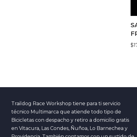
S
F
$
1
Traildog Race Workshop tiene para ti servicio
técnico Multimarca que atiende todo tipo de
Bicicletas con despacho y retiro a domicilio gratis
en Vitacura, Las Condes, Ñuñoa, Lo Barnechea y
Providencia. También contamos con un surtido de