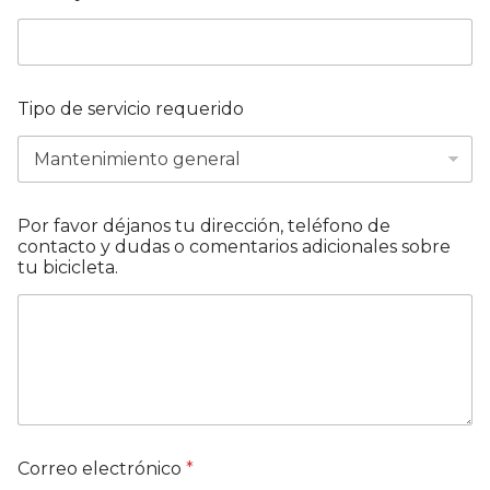
i
p
o
N
o
Tipo de servicio requerido
m
b
r
e
Por favor déjanos tu dirección, teléfono de
contacto y dudas o comentarios adicionales sobre
tu bicicleta.
Correo electrónico
*